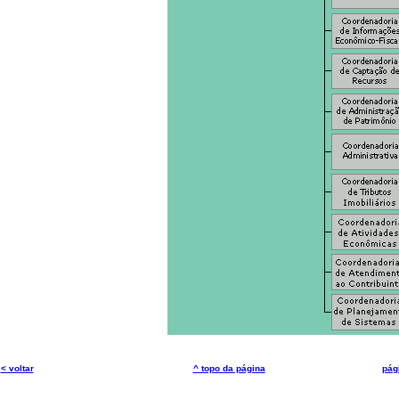
< voltar
^ topo da página
pági