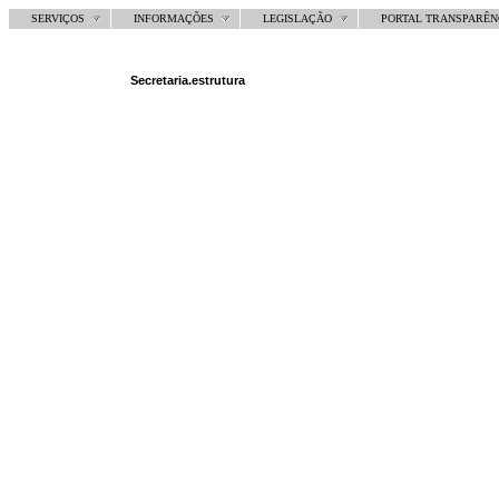
SERVIÇOS
INFORMAÇÕES
LEGISLAÇÃO
PORTAL TRANSPARÊN
Secretaria.estrutura